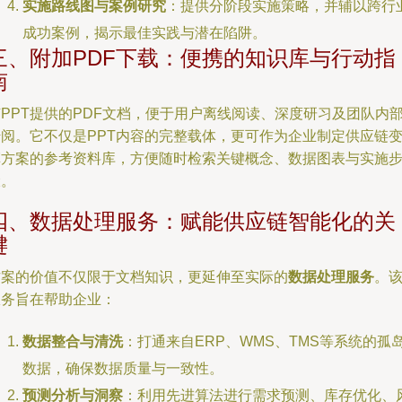
实施路线图与案例研究
：提供分阶段实施策略，并辅以跨行
成功案例，揭示最佳实践与潜在陷阱。
三、附加PDF下载：便携的知识库与行动指
南
PPT提供的PDF文档，便于用户离线阅读、深度研习及团队内
传阅。它不仅是PPT内容的完整载体，更可作为企业制定供应链
革方案的参考资料库，方便随时检索关键概念、数据图表与实施
骤。
四、数据处理服务：赋能供应链智能化的关
键
方案的价值不仅限于文档知识，更延伸至实际的
数据处理服务
。
服务旨在帮助企业：
数据整合与清洗
：打通来自ERP、WMS、TMS等系统的孤
数据，确保数据质量与一致性。
预测分析与洞察
：利用先进算法进行需求预测、库存优化、