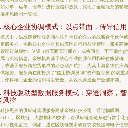
（如订单、运单、仓单）进行授信和放款，实现了金融服务的精
滴灌和风险闭环管理。
2. 核心企业协调模式：以点带面，传导信用
此模式中，供应链管理服务商往往作为核心企业的战略合作伙伴
指定服务方，协助核心企业对其供应链进行精益化管理。服务商
过管理订单履约、VMI（供应商管理库存）或协同仓，牢牢掌控货
归属与流转信息。金融机构基于核心企业的强信用和应付账款确
认，或基于服务商控货形成的动态动产质押，为其上游多级供应
供融资。服务商在此扮演了“信用协调员”和“资产监管员”的双重
色，使得核心企业的信用得以安全、高效地穿透至产业链末端。
3. 科技驱动型数据服务模式：穿透洞察，智
能风控
以科技见长的供应链管理服务商或金融科技公司，通过物联网
IoT）、区块链、大数据和AI技术，对供应链全链条进行数字化
造和可视化监控。例如，通过区块链技术确保交易数据与电子债