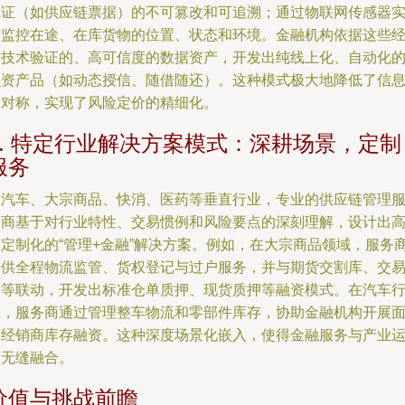
凭证（如供应链票据）的不可篡改和可追溯；通过物联网传感器
时监控在途、在库货物的位置、状态和环境。金融机构依据这些
过技术验证的、高可信度的数据资产，开发出纯线上化、自动化
融资产品（如动态授信、随借随还）。这种模式极大地降低了信
不对称，实现了风险定价的精细化。
4. 特定行业解决方案模式：深耕场景，定制
服务
在汽车、大宗商品、快消、医药等垂直行业，专业的供应链管理
务商基于对行业特性、交易惯例和风险要点的深刻理解，设计出
度定制化的“管理+金融”解决方案。例如，在大宗商品领域，服务
提供全程物流监管、货权登记与过户服务，并与期货交割库、交
所等联动，开发出标准仓单质押、现货质押等融资模式。在汽车
业，服务商通过管理整车物流和零部件库存，协助金融机构开展
向经销商库存融资。这种深度场景化嵌入，使得金融服务与产业
营无缝融合。
价值与挑战前瞻